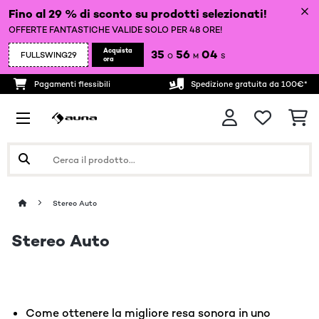
Fino al 29 % di sconto su prodotti selezionati!
OFFERTE FANTASTICHE VALIDE SOLO PER 48 ORE!
Acquista
35
56
03
FULLSWING29
O
M
S
ora
Pagamenti flessibili
Spedizione gratuita da 100€*
Stereo Auto
Stereo Auto
Come ottenere la migliore resa sonora in uno