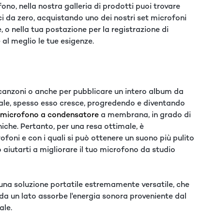
no, nella nostra galleria di prodotti puoi trovare
inci da zero, acquistando uno dei nostri set microfoni
, o nella tua postazione per la registrazione di
 al meglio le tue esigenze.
canzoni o anche per pubblicare un intero album da
male, spesso esso cresce, progredendo e diventando
microfono a condensatore
a membrana, in grado di
niche. Pertanto, per una resa ottimale, è
foni e con i quali si può ottenere un suono più pulito
 aiutarti a migliorare il tuo microfono da studio
una soluzione portatile estremamente versatile, che
o da un lato assorbe l'energia sonora proveniente dal
ale.