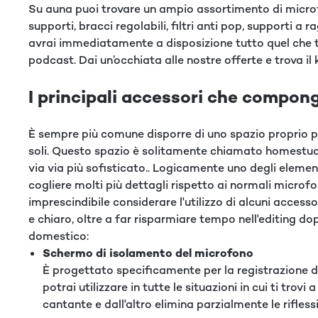
Su auna puoi trovare un ampio assortimento di microfo
supporti, bracci regolabili, filtri anti pop, supporti a
avrai immediatamente a disposizione tutto quel che ti s
podcast. Dai un’occhiata alle nostre offerte e trova il
I principali accessori che compon
È sempre più comune disporre di uno spazio proprio p
soli. Questo spazio è solitamente chiamato homestudio
via via più sofisticato.. Logicamente uno degli eleme
cogliere molti più dettagli rispetto ai normali microfo
imprescindibile considerare l'utilizzo di alcuni acces
e chiaro, oltre a far risparmiare tempo nell'editing d
domestico:
Schermo di isolamento del microfono
È progettato specificamente per la registrazione d
potrai utilizzare in tutte le situazioni in cui ti tr
cantante e dall'altro elimina parzialmente le rifles