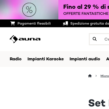
Fino al 29 % di 
OFFERTE FANTASTICHE 
Pagamenti flessibili
Spedizione gratuita d
Radio
Impianti Karaoke
Impianti audio
A
Micr
Set 