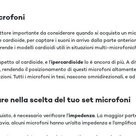
icrofoni
attore importante da considerare quando si acquista un mic
ardioide, per captare i suoni in arrivo dalla parte anteriore,
rende i modelli cardioidi utili in situazioni multi-microfoni
spetto al cardioide, e l'
ipercardioide
lo è ancora di più. A d
ono, rendendo il posizionamento di questi microfoni altamen
ezioni. Tutti i microfoni in tesi, nascono omnidirezionali, e a
re nella scelta del tuo set microfoni
uisto, è necessario verificare l'
impedenza
. La maggior part
via, alcuni microfoni hanno un'alta impedenza e l'amplific