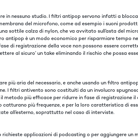
in nessuno studio. I filtri antipop servono infatti a blocca
 membrana del microfono, come ad esempio i suoni prodotti sp
na sottile calza di nylon, che va avvitato sull’asta del mi
iltro antipop è un modo economico per risparmiare tempo nell
 fase di registrazione della voce non possono essere corret
ttere al sicuro’ un take eliminando il rischio che possa ess
are più aria del necessario, e anche usando un filtro antipo
ione. I filtri antivento sono costituiti da un involucro spug
 metodo più efficace per ridurre in fase di registrazione il
ento catturano più frequenze, e per la loro caratteristica di
te all’esterno, soprattutto nel caso di interviste.
 richieste applicazioni di podcasting o per aggiungere un 