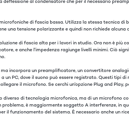
 deflessione al condensatore che per il necessario preampl
i microfoniche di fascia bassa. Utilizza la stessa tecnica di
ene una tensione polarizzante e quindi non richiede alcuna 
luzione di fascia alta per i lavori in studio. Ora non è più co
atore, e anche l'impedenza ragiunge livelli minimi. Ciò signi
no.
e, ma incorpora un preamplificatore, un convertitore analogi
a un PC, dove il suono può essere registrato. Questi tipi di 
collegare il microfono. Se cerchi un'opzione Plug and Play, 
tipo diverso di tecnologia microfonica, ma di un microfono c
un problema, è maggiormente soggetto A interferenze, in quan
o per il funzionamento del sistema. È necessario anche un ri