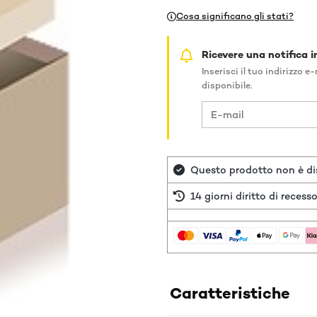
Cosa significano gli stati?
Ricevere una notifica in
Inserisci il tuo indirizzo 
disponibile.
Questo prodotto non è dis
14 giorni diritto di recess
Caratteristiche