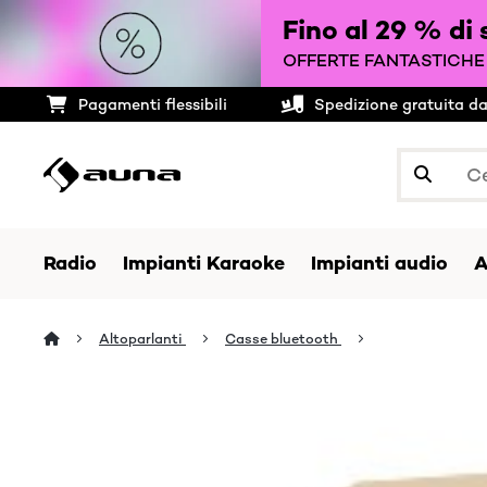
Fino al 29 % di 
OFFERTE FANTASTICHE 
Pagamenti flessibili
Spedizione gratuita d
Radio
Impianti Karaoke
Impianti audio
A
Altoparlanti
Casse bluetooth