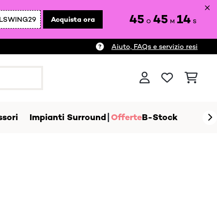
45
45
12
LSWING29
Acquista ora
O
M
S
Aiuto, FAQs e servizio resi
sori
Impianti Surround
Offerte
B-Stock