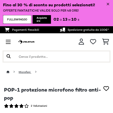
Fino al 30 % di sconto su prodotti selezionati!
OFFERTE FANTASTICHE VALIDE SOLO PER 48 ORE!
Acquista
02
13
09
FULLSWING30
O
M
S
ora
Pagamenti flessibili
Spedizione gratuita da 100€*
Microfoni
POP-1 protezione microfono filtro anti-
pop
2 Valutazioni