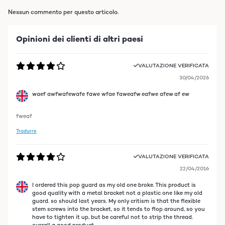
Nessun commento per questo articolo.
Opinioni dei clienti di altri paesi
VALUTAZIONE VERIFICATA
30/04/2026
waef awfwafewafe fawe wfae faweafw eafwe afew af ew
fweaf
Tradurre
VALUTAZIONE VERIFICATA
22/04/2016
I ordered this pop guard as my old one broke. This product is
good quality with a metal bracket not a plastic one like my old
guard. so should last years. My only critism is that the flexible
stem screws into the bracket, so it tends to flop around, so you
have to tighten it up, but be careful not to strip the thread.