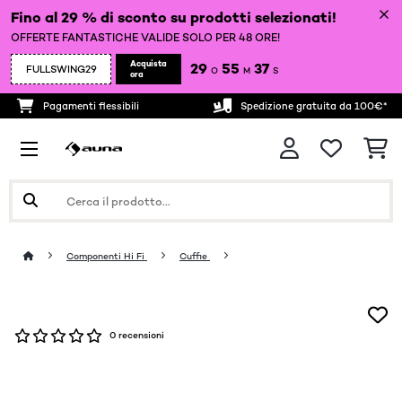
Fino al 29 % di sconto su prodotti selezionati!
OFFERTE FANTASTICHE VALIDE SOLO PER 48 ORE!
Acquista
29
55
37
FULLSWING29
O
M
S
ora
Pagamenti flessibili
Spedizione gratuita da 100€*
Componenti Hi Fi
Cuffie
0 recensioni