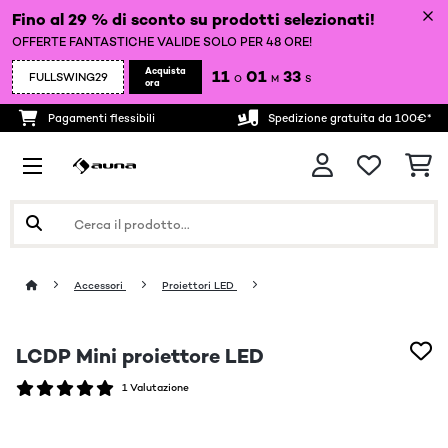
Fino al 29 % di sconto su prodotti selezionati!
OFFERTE FANTASTICHE VALIDE SOLO PER 48 ORE!
Acquista
11
01
31
FULLSWING29
O
M
S
ora
Pagamenti flessibili
Spedizione gratuita da 100€*
Accessori
Proiettori LED
LCDP Mini proiettore LED
1 Valutazione