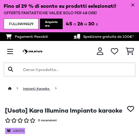
Fino al 29 % di sconto su prodotti selezionati!
OFFERTE FANTASTICHE VALIDE SOLO PER 48 ORE!
Acquista
45
26
29
FULLSWING29
O
M
S
ora
Pagamenti flessibili
Spedizione gratuita da 100€*
Impianti Karaoke
[Usato] Kara Illumina Impianto karaoke
0 recensioni
USATO