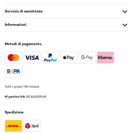
VALUTAZIONE VERIFICATA
18/09/2018
Servizio di assistenza
Aprovechando el tocadiscos que tenia de mi tío, le he dado una
segunda vida a los altavoces con este amplificador. La ventaja es
Informazioni
que ahora puedo reproducir desde mas medios, como son por
ejemplo música en MP3 y el audio del DVD.El poder ajustar el sonido
(los graves, bajos y el balance) ayuda a poder precisar con el sonido
optimo en cada lugar para tener una acústica optima. El domingo lo
Metodi di pagamento
probé en una fiesta que realcé, y fue un éxito gracias a la potencia
ya que era una cochera grande.Un montaje muy sencillo que no tiene
ningúna complicación. Trae un práctico mando a distancia (y las
pilas están incluidas).El cuerpo es de aluminio y con acabado mate
(me gusta porque no quedan las huellas marcadas).Ya estoy
contenta con la compra ya que me hace rejuvenecer el equipo de
música sin perder potencia ni estética.
Usuario/a de amazon
Tutti i prezzi IVA inclusa
Tradurre
N° partita IVA:
DE 814529349
VALUTAZIONE VERIFICATA
Spedizione
27/11/2014
Bin zufrieden mit dem Verstärker. Ich verwende ihn mit 2 älteren
Lautsprechern von Pioneer. Man sollte keine Höchstleistungen