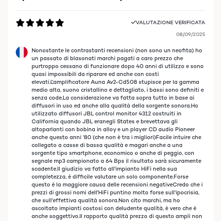
VALUTAZIONE VERIFICATA
08/09/2025
Nonostante le contrastanti recensioni (non sono un neofita) ho
un passato di blasonati marchi pagati a caro prezzo che
purtroppo cessano di funzionare dopo 40 anni di utilizzo e sono
quasi impossibili da riparare ed anche con costi
elevati.L'amplificatore Auna Av2-Cd508 stupisce per la gamma
medio alta, suono cristallino e dettagliato, i bassi sono definiti e
senza code.La considerazione va fatta sopra tutto in base ai
diffusori in uso ed anche alla qualità della sorgente sonora.Ho
utilizzato diffusori JBL control monitor 4312 costruiti in
California quando JBL eranegli States e brevettava gli
altoparlanti con bobina in alloy e un player CD audio Pioneer
anche questo anni '80 (che non è tra i migliori)Facile intuire che
collegato a casse di bassa qualità e magari anche a una
sorgente tipo smartphone, economico o anche di peggio, con
segnale mp3 campionato a 64 Bps il risultato sarà sicuramente
scadente.Il giudizio va fatto all'impianto HiFi nella sua
completezza, è difficile valutare un solo componente.Forse
questo è la maggiore causa delle recensioni negativeCredo che i
prezzi di grossi nomi dell'HiFi puntino molto forse sull'ipocrisia,
che sull'effettiva qualità sonora.Non cito marchi, ma ho
ascoltato impianti costosi con deludente qualità, è vero che è
anche soggettivo.Il rapporto qualità prezzo di questo ampli non