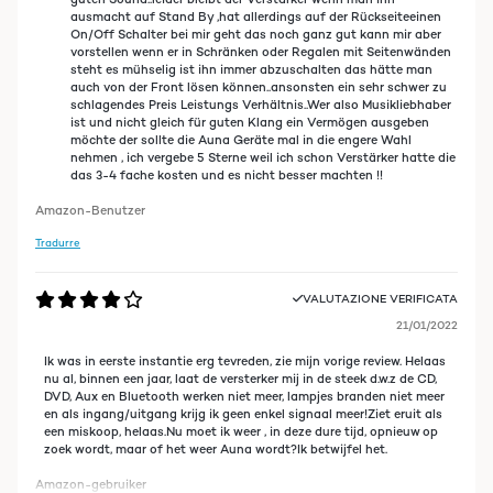
ausmacht auf Stand By ,hat allerdings auf der Rückseiteeinen
On/Off Schalter bei mir geht das noch ganz gut kann mir aber
vorstellen wenn er in Schränken oder Regalen mit Seitenwänden
steht es mühselig ist ihn immer abzuschalten das hätte man
auch von der Front lösen können..ansonsten ein sehr schwer zu
schlagendes Preis Leistungs Verhältnis..Wer also Musikliebhaber
ist und nicht gleich für guten Klang ein Vermögen ausgeben
möchte der sollte die Auna Geräte mal in die engere Wahl
nehmen , ich vergebe 5 Sterne weil ich schon Verstärker hatte die
das 3-4 fache kosten und es nicht besser machten !!
Amazon-Benutzer
Tradurre
VALUTAZIONE VERIFICATA
21/01/2022
Ik was in eerste instantie erg tevreden, zie mijn vorige review. Helaas
nu al, binnen een jaar, laat de versterker mij in de steek d.w.z de CD,
DVD, Aux en Bluetooth werken niet meer, lampjes branden niet meer
en als ingang/uitgang krijg ik geen enkel signaal meer!Ziet eruit als
een miskoop, helaas.Nu moet ik weer , in deze dure tijd, opnieuw op
zoek wordt, maar of het weer Auna wordt?Ik betwijfel het.
Amazon-gebruiker