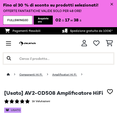
Fino al 30 % di sconto su prodotti selezionati!
OFFERTE FANTASTICHE VALIDE SOLO PER 48 ORE!
Acquista
02
17
37
FULLSWING30
O
M
S
ora
Pagamenti flessibili
Spedizione gratuita da 100€*
Componenti Hi Fi
Amplificatori Hi Fi
[Usato] AV2-CD508 Amplificatore HiFi
16 Valutazioni
USATO