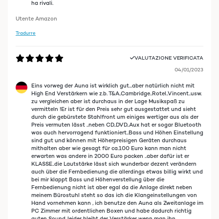
ha rivali.
Utente Amazon
Tradurre
VALUTAZIONE VERIFICATA
04/01/2023
Eins vorweg der Auna ist wirklich gut...aber natürlich nicht mit
High End Verstärkern wie z.b. T&A..Cambridge..Rotel..Vincent..usw.
zu vergleichen aber ist durchaus in der Lage Musikspaß zu
vermitteln !Er ist für den Preis sehr gut ausgestattet und sieht
durch die gebürstete Stahlfront um einiges wertiger aus als der
Preis vermuten lässt ..neben CD..DVD..Aux hat er sogar Bluetooth
was auch hervorragend funktioniert..Bass und Höhen Einstellung
sind gut und können mit Höherpreisigen Geräten durchaus
mithalten aber wie gesagt für ca.100 Euro kann man nicht
erwarten was andere in 2000 Euro packen ..aber dafür ist er
KLASSE..die Lautstärke lässt sich wunderbar dezent verändern
auch über die Fernbedienung die allerdings etwas billig wirkt und
bei mir klappt Bass und Höhenverstellung über die
Fernbedienung nicht ist aber egal da die Anlage direkt neben
meinem Bürostuhl steht so das ich die Klangeinstellungen von
Hand vornehmen kann , ich benutze den Auna als Zweitanlage im
PC Zimmer mit ordentlichen Boxen und habe dadurch richtig
guten Sound..leider bleibt der Verstärker wenn man ihn