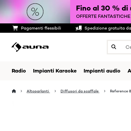
Fino al 30 % di
OFFERTE FANTASTICHE 
Pagamenti flessibili
Spedizione gratuita d
Radio
Impianti Karaoke
Impianti audio
A
Altoparlanti
Diffusori da scaffale
Reference 8