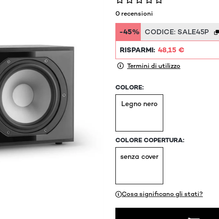
0 recensioni
-45%
CODICE:
SALE45P
RISPARMI:
48,15 €
Termini di utilizzo
COLORE:
Legno nero
COLORE COPERTURA:
senza cover
Cosa significano gli stati?