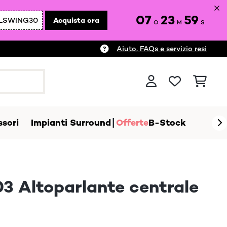
07
23
57
LSWING30
Acquista ora
O
M
S
Aiuto, FAQs e servizio resi
sori
Impianti Surround
Offerte
B-Stock
3 Altoparlante centrale