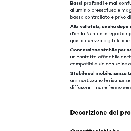
Bassi profondi e mai confu
alluminio pressofuso e magn
basso controllato e privo di
Alti vellutati, anche dopo 
d'onda Numan integrata rip
quella durezza digitale che
Connessione stabile per s
un contatto affidabile anch
compatibile sia con spine 
Stabile sul mobile, senza 
ammortizzano le risonanze st
diffusore rimane fermo senz
Descrizione del pr