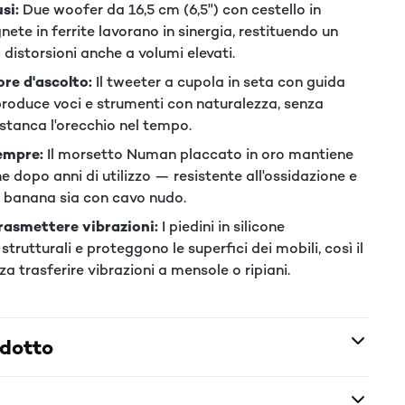
si:
Due woofer da 16,5 cm (6,5") con cestello in
ete in ferrite lavorano in sinergia, restituendo un
 distorsioni anche a volumi elevati.
ore d'ascolto:
Il tweeter a cupola in seta con guida
roduce voci e strumenti con naturalezza, senza
 stanca l'orecchio nel tempo.
empre:
Il morsetto Numan placcato in oro mantiene
e dopo anni di utilizzo — resistente all'ossidazione e
a banana sia con cavo nudo.
trasmettere vibrazioni:
I piedini in silicone
rutturali e proteggono le superfici dei mobili, così il
a trasferire vibrazioni a mensole o ripiani.
odotto