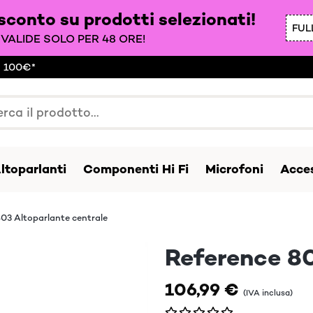
 sconto su prodotti selezionati!
FUL
VALIDE SOLO PER 48 ORE!
a 100€*
ltoparlanti
Componenti Hi Fi
Microfoni
Acces
03 Altoparlante centrale
Reference 80
106,99 €
(IVA inclusa)