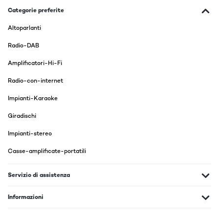
Hat alles was man braucht, Beine leicht zu montieren. Hat
wirklich alles was man braucht. Sieht richtig gut aus, kann ich
Categorie preferite
nur empfehlen
Altoparlanti
Amazon-Benutzer
Radio-DAB
Tradurre
Amplificatori-Hi-Fi
VALUTAZIONE VERIFICATA
Radio-con-internet
06/01/2024
Impianti-Karaoke
Ich bin sehr zufrieden. Es funktioniert alles wie es soll,hat ein
schönes Retro Design und ist ein Hingucker.
Giradischi
Amazon-Benutzer
Impianti-stereo
Tradurre
Casse-amplificate-portatili
VALUTAZIONE VERIFICATA
06/09/2023
Servizio di assistenza
Alles bestens!
Informazioni
Amazon-Benutzer