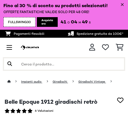
Fino al 30 % di sconto su prodotti selezionati!
OFFERTE FANTASTICHE VALIDE SOLO PER 48 ORE!
Acquista
41
04
47
FULLSWING30
O
M
S
ora
Pagamenti flessibili
Spedizione gratuita da 100€*
Impianti audio
Giradischi
Giradischi Vintage
Belle Epoque 1912 giradischi retrò
6 Valutazioni