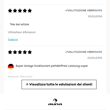
VALUTAZIONE VERIFICATA
05/01/2026
Très bel article
Utilisateur d'Amazon
Tradurre
VALUTAZIONE VERIFICATA
02/04/2025
Super Anlage funktioniert perfekt!Preis Leistung super
Amazon-Benutzer
Visualizza tutte le valutazioni dei clienti
Tradurre
VALUTAZIONE VERIFICATA
24/04/2024