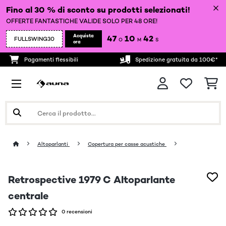
Fino al 30 % di sconto su prodotti selezionati!
OFFERTE FANTASTICHE VALIDE SOLO PER 48 ORE!
Acquista
47
10
42
FULLSWING30
O
M
S
ora
Pagamenti flessibili
Spedizione gratuita da 100€*
Altoparlanti
Copertura per casse acustiche
Retrospective 1979 C Altoparlante
centrale
0 recensioni