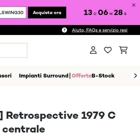
13
06
26
LSWING30
Acquista ora
O
M
S
Aiuto, FAQs e servizio resi
sori
Impianti Surround
Offerte
B-Stock
] Retrospective 1979 C
 centrale