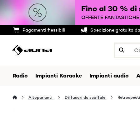
Fino al 30 % di
OFFERTE FANTASTICHE 
Pagamenti flessibili
Spedizione gratuita d
Radio
Impianti Karaoke
Impianti audio
A
Altoparlanti
Diffusori da scaffale
Retrospecti