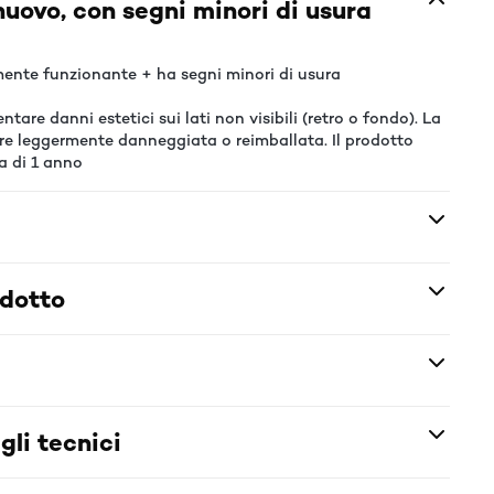
uovo, con segni minori di usura
ente funzionante + ha segni minori di usura
tare danni estetici sui lati non visibili (retro o fondo). La
re leggermente danneggiata o reimballata. Il prodotto
a di 1 anno
odotto
gli tecnici