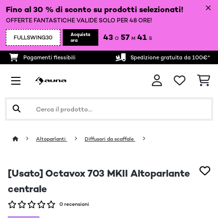
Fino al 30 % di sconto su prodotti selezionati!
OFFERTE FANTASTICHE VALIDE SOLO PER 48 ORE!
Acquista
43
57
41
FULLSWING30
O
M
S
ora
Pagamenti flessibili
Spedizione gratuita da 100€*
Altoparlanti
Diffusori da scaffale
[Usato] Octavox 703 MKII Altoparlante
centrale
0 recensioni