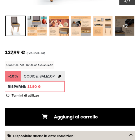
1/7
+2
127,99 €
(IVA inclusa)
CODICE ARTICOLO: 52040462
-10%
CODICE:
SALE10P
RISPARMI:
12,80 €
Termini di utilizzo
Aggiungi al carrello
Disponibile anche in altre condizioni