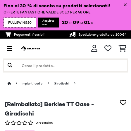
Fino al 30 % di sconto su prodotti selezionati!
OFFERTE FANTASTICHE VALIDE SOLO PER 48 ORE!
Acquista
20
09
01
FULLSWING30
O
M
S
ora
Pagamenti flessibili
Spedizione gratuita da 100€*
Impianti audio
Giradischi
[Reimballato] Berklee TT Case -
Giradischi
0 recensioni