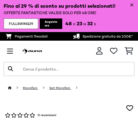
Fino al 29 % di sconto su prodotti selezionati!
OFFERTE FANTASTICHE VALIDE SOLO PER 48 ORE!
Acquista
48
23
31
FULLSWING29
O
M
S
ora
Pagamenti flessibili
Spedizione gratuita da 100€*
Microfoni
Set Microfoni
0 recensioni