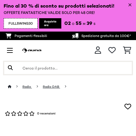
Fino al 30 % di sconto su prodotti selezionati!
OFFERTE FANTASTICHE VALIDE SOLO PER 48 ORE!
Acquista
02
55
39
FULLSWING30
O
M
S
ora
Pagamenti flessibili
Spedizione gratuita da 100€*
Radio
Radio DAB
0 recensioni