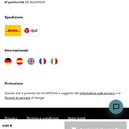
N° partita IVA:
DE 814529349
Spedizione
Internazionale
Protezione
Questo sito è protetto da reCAPTCHA e soggetto alla
Informativa sulla privacy
e ai
Termini di servizio
di Google.
Privacy
Termini e condizioni
Note legali
0,00 €