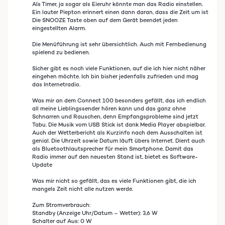
Als Timer, ja sogar als Eieruhr könnte man das Radio einstellen.
Ein lauter Piepton erinnert einen dann daran, dass die Zeit um ist
Die SNOOZE Taste oben auf dem Gerät beendet jeden
eingestellten Alarm.
Die Menüführung ist sehr übersichtlich. Auch mit Fernbedienung
spielend zu bedienen.
Sicher gibt es noch viele Funktionen, auf die ich hier nicht näher
eingehen möchte. Ich bin bisher jedenfalls zufrieden und mag
das Internetradio.
Was mir an dem Connect 100 besonders gefällt, das ich endlich
all meine Lieblingssender hören kann und das ganz ohne
Schnarren und Rauschen, denn Empfangsprobleme sind jetzt
Tabu. Die Musik vom USB Stick ist dank Media Player abspielbar.
Auch der Wetterbericht als Kurzinfo nach dem Ausschalten ist
genial. Die Uhrzeit sowie Datum läuft übers Internet. Dient auch
als Bluetoothlautsprecher für mein Smartphone. Damit das
Radio immer auf den neuesten Stand ist, bietet es Software-
Update
Was mir nicht so gefällt, das es viele Funktionen gibt, die ich
mangels Zeit nicht alle nutzen werde.
Zum Stromverbrauch:
Standby (Anzeige Uhr/Datum – Wetter): 3,6 W
Schalter auf Aus: 0 W