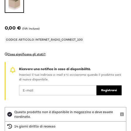
0,00 €
(IVA inclusa)
CODICE ARTICOLO: INTERNET_RADIO_CONNECT_100
Cosa significano gli stati?
Ricevere una notifica in caso di disponibilità.
Inserisci il tuo indirizzo e-mail e ti avviseremo quando il prodotto sarà
di nuovo disponibile.
Registrarsi
Questo prodotto non è disponibile in magazzino e deve essere
riordinato.
14 giorni diritto di recesso