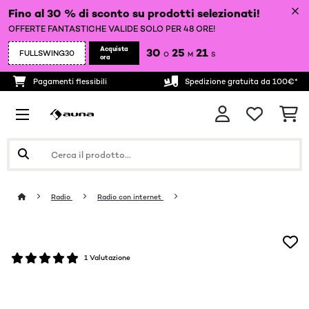
Fino al 30 % di sconto su prodotti selezionati!
OFFERTE FANTASTICHE VALIDE SOLO PER 48 ORE!
Acquista
30
25
20
FULLSWING30
O
M
S
ora
Pagamenti flessibili
Spedizione gratuita da 100€*
Radio
Radio con internet
1 Valutazione