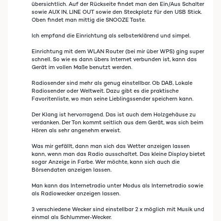
übersichtlich. Auf der Rückseite findet man den Ein/Aus Schalter
sowie AUX IN, LINE OUT sowie den Steckplatz für den USB Stick.
Oben findet man mittig die SNOOZE Taste.
Ich empfand die Einrichtung als selbsterklärend und simpel.
Einrichtung mit dem WLAN Router (bei mir über WPS) ging super
schnell. So wie es dann übers Internet verbunden ist, kann das
Gerät im vollen Maße benutzt werden.
Radiosender sind mehr als genug einstellbar. Ob DAB, Lokale
Radiosender oder Weltweit. Dazu gibt es die praktische
Favoritenliste, wo man seine Lieblingssender speichern kann.
Der Klang ist hervorragend. Das ist auch dem Holzgehäuse zu
verdanken. Der Ton kommt seitlich aus dem Gerät, was sich beim
Hören als sehr angenehm erweist.
Was mir gefällt, dann man sich das Wetter anzeigen lassen
kann, wenn man das Radio ausschaltet. Das kleine Display bietet
sogar Anzeige in Farbe. Wer möchte, kann sich auch die
Börsendaten anzeigen lassen.
Man kann das Internetradio unter Modus als Internetradio sowie
als Radiowecker anzeigen lassen.
3 verschiedene Wecker sind einstellbar 2 x möglich mit Musik und
einmal als Schlummer-Wecker.