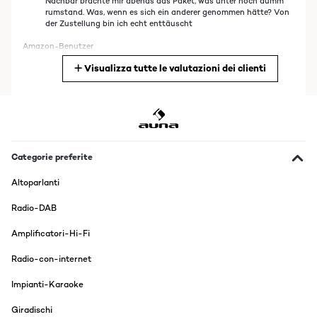
Nachbar brachte mir abends das Paket, was unter noch dumm
rumstand. Was, wenn es sich ein anderer genommen hätte? Von
der Zustellung bin ich echt enttäuscht
Amazon-Benutzer
Visualizza tutte le valutazioni dei clienti
Tradurre
VALUTAZIONE VERIFICATA
09/06/2024
Da kommt gleich 70er/80iger Feeling auf.Meine ganzen alten
Schallplatten bekommen nun wieder einen Sinn.Ich habe noch
Categorie preferite
einen alten DUAL Plattenspieler aus den 80igern, aber hierfür
hätte ich noch einen Verstärker mit Boxen benötigt und so Tief
Altoparlanti
möchte ich nun nicht mehr in diese Technik eintauchen.Wir
haben gestern gleich alles ausprobiert und das Teil funktioniert
Radio-DAB
überraschend einfach und gut.Bluetooth kann hier leider nur "
empfangen ", was schade ist, denn so hätte man vernünftige
Amplificatori-Hi-Fi
Bluetooth Lautsprecher verwenden können.Vom Smartphone auf
den Plattenspieler geht einwandfrei.Von den eingebauten
Lautsprechern schreibe ich mal gar nix, denn hier kann sich bei
Radio-con-internet
diesem günstigen Preis, ja jeder selbst den Klang
ausdenken.Kurz: der ist " bescheiden ".Ich habe dann zum testen
Impianti-Karaoke
mal meine BOSE Companion 3 über den Kopfhörerausgang des
Plattenspielers angeschlossen und war wirklich positiv
Giradischi
überrascht.Es ist aslo möglich hier auch Aktivboxen, z.B. für den