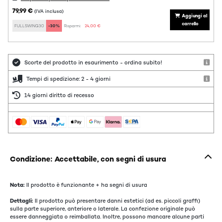
79,99 €
(IVA inclusa)
Aggiungi al
carrello
FULLSWING30
-30%
Risparmi:
24,00 €
Scorte del prodotto in esaurimento - ordina subito!
Tempi di spedizione: 2 - 4 giorni
14 giorni diritto di recesso
Condizione: Accettabile, con segni di usura
Nota:
Il prodotto è funzionante + ha segni di usura
Dettagli:
Il prodotto può presentare danni estetici (ad es. piccoli graffi)
sulla parte superiore, anteriore o laterale. La confezione originale può
essere danneggiata o reimballata. Inoltre, possono mancare alcune parti