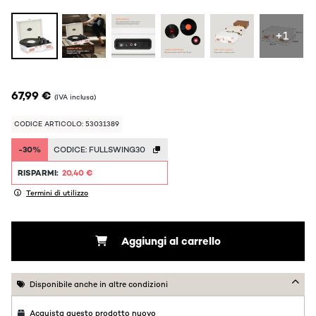
+1
67,99 €
(IVA inclusa)
CODICE ARTICOLO: 53031389
-30%
CODICE:
FULLSWING30
RISPARMI:
20,40 €
Termini di utilizzo
Aggiungi al carrello
Disponibile anche in altre condizioni
Acquista questo prodotto nuovo