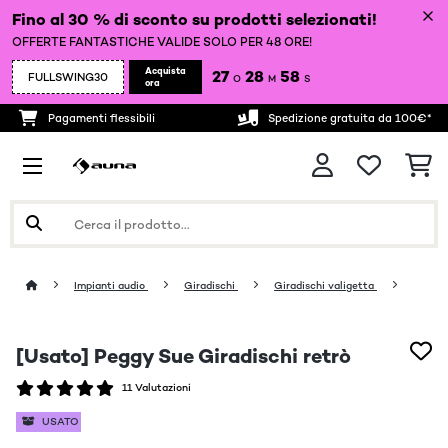
Fino al 30 % di sconto su prodotti selezionati!
OFFERTE FANTASTICHE VALIDE SOLO PER 48 ORE!
Acquista
27
28
58
FULLSWING30
O
M
S
ora
Pagamenti flessibili
Spedizione gratuita da 100€*
Impianti audio
Giradischi
Giradischi valigetta
[Usato] Peggy Sue Giradischi retrò
11 Valutazioni
USATO