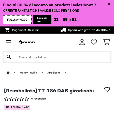
Fino al 30 % di sconto su prodotti selezionati!
OFFERTE FANTASTICHE VALIDE SOLO PER 48 ORE!
Acquista
21
55
52
FULLSWING30
O
M
S
ora
Pagamenti flessibili
Spedizione gratuita da 100€*
Impianti audio
Giradischi
[Reimballato] TT-186 DAB giradischi
0 recensioni
REIMBALLATO