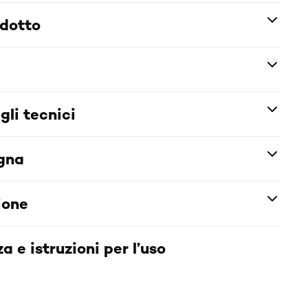
odotto
gli tecnici
egna
ione
a e istruzioni per l’uso