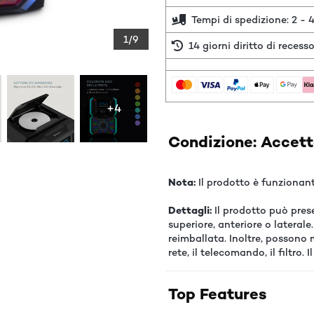
Tempi di spedizione: 2 - 4
1/9
14 giorni diritto di recess
+4
Condizione: Accetta
Nota:
Il prodotto è funzionant
Dettagli:
Il prodotto può presen
superiore, anteriore o lateral
reimballata. Inoltre, possono 
rete, il telecomando, il filtro
Top Features