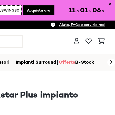
11
01
04
LSWING30
Acquista ora
O
M
S
Aiuto, FAQs e servizio resi
sori
Impianti Surround
Offerte
B-Stock
star Plus impianto