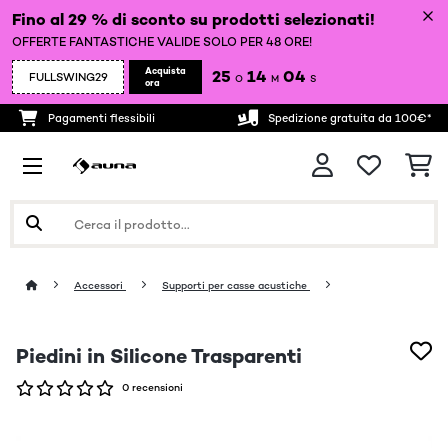
Fino al 29 % di sconto su prodotti selezionati!
OFFERTE FANTASTICHE VALIDE SOLO PER 48 ORE!
Acquista
25
14
04
FULLSWING29
O
M
S
ora
Pagamenti flessibili
Spedizione gratuita da 100€*
Accessori
Supporti per casse acustiche
Piedini in Silicone Trasparenti
0 recensioni