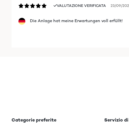
VALUTAZIONE VERIFICATA
23/09/20
Die Anlage hat meine Erwartungen voll erfüllt!
Amazon-Benutzer
VALUTAZIONE VERIFICATA
15/12/202
Ho comprato questo stereo come regalo di Natale p
cifre. Prima di impacchettarlo ho voluto fare una
legno molto bello, forse le plastiche sono un po
srotolare tutta l'antenna, ha captato tante radi
stereo fa quello che pensavo, non è sicuramente
ascoltare contenuti da smartphone e tablet. Asp
soddisfatto.Aggiornamento novembre 2023Lo stereo 
uno nuovo tutto senza sostenere alcuna spesa. Mol
Categorie preferite
Servizio di