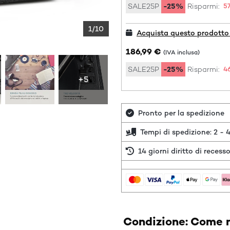
SALE25P
-25%
Risparmi:
5
1/10
Acquista questo prodotto 
186,99 €
(IVA inclusa)
SALE25P
-25%
Risparmi:
4
+5
Pronto per la spedizione
Tempi di spedizione: 2 - 4
14 giorni diritto di recess
Condizione: Come n