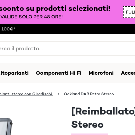
 sconto su prodotti selezionati!
FUL
VALIDE SOLO PER 48 ORE!
a 100€*
ltoparlanti
Componenti Hi Fi
Microfoni
Acces
pianti stereo con Giradischi
Oakland DAB Retro Stereo
[Reimballat
Stereo