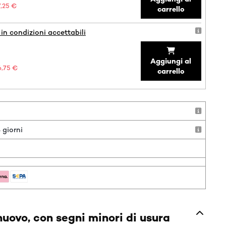
7,25 €
carrello
in condizioni accettabili
Aggiungi al
6,75 €
carrello
 giorni
o
uovo, con segni minori di usura