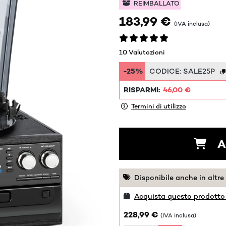
REIMBALLATO
183,99 €
(IVA inclusa)
10 Valutazioni
-25%
CODICE:
SALE25P
RISPARMI:
46,00 €
Termini di utilizzo
A
Disponibile anche in altre
Acquista questo prodotto
228,99 €
(IVA inclusa)