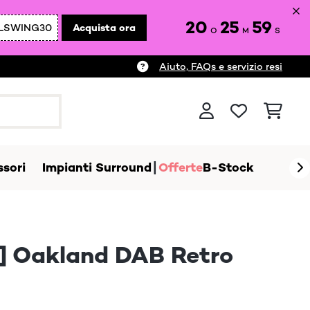
20
25
58
LSWING30
Acquista ora
O
M
S
Aiuto, FAQs e servizio resi
sori
Impianti Surround
Offerte
B-Stock
o] Oakland DAB Retro