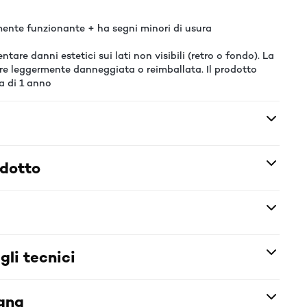
ente funzionante + ha segni minori di usura
tare danni estetici sui lati non visibili (retro o fondo). La
re leggermente danneggiata o reimballata. Il prodotto
a di 1 anno
odotto
gli tecnici
egna