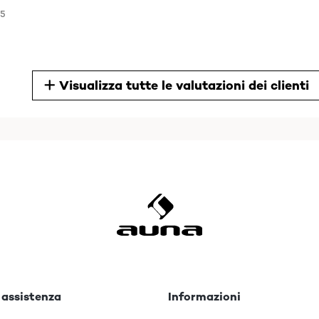
25
Visualizza tutte le valutazioni dei clienti
2
er il mio bambino che si vuole avvicinare al mondo del vinile e,
 prova per vedere come funziona. Per prima cosa devo dire che la
' economiche ma per il prezzo pagato sono più che adeguate. Pr
o che si sentono veramente bene. Ho provato anche il CD che funz
 un impianto alta fedeltà ma comunque il suono è forte ed abba
etto di provarlo più approfonditamente dopo Natale ma per il m
si era rotto non funzionava più il mangianastri, la ditta, con un
to seri e professionali
 assistenza
Informazioni