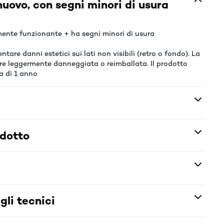
uovo, con segni minori di usura
ente funzionante + ha segni minori di usura
tare danni estetici sui lati non visibili (retro o fondo). La
re leggermente danneggiata o reimballata. Il prodotto
a di 1 anno
odotto
gli tecnici