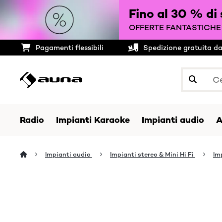
Fino al 30 % di
OFFERTE FANTASTICHE 
Pagamenti flessibili
Spedizione gratuita d
Radio
Impianti Karaoke
Impianti audio
A
Impianti audio
Impianti stereo & Mini Hi Fi
Im