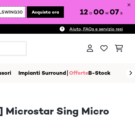
12
00
05
LSWING30
Acquista ora
O
M
S
Aiuto, FAQs e servizio resi
sori
Impianti Surround
Offerte
B-Stock
] Microstar Sing Micro