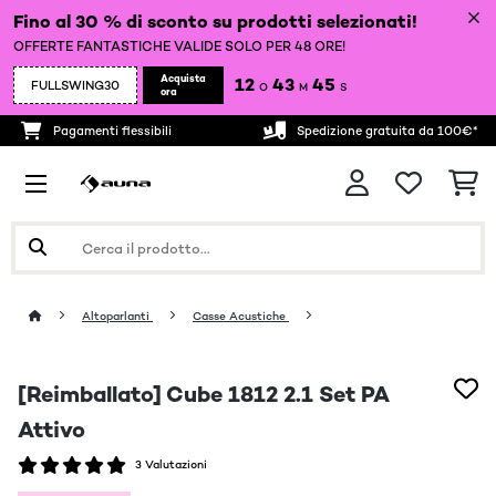
Fino al 30 % di sconto su prodotti selezionati!
OFFERTE FANTASTICHE VALIDE SOLO PER 48 ORE!
Acquista
12
43
43
FULLSWING30
O
M
S
ora
Pagamenti flessibili
Spedizione gratuita da 100€*
Altoparlanti
Casse Acustiche
[Reimballato] Cube 1812 2.1 Set PA
Attivo
3 Valutazioni