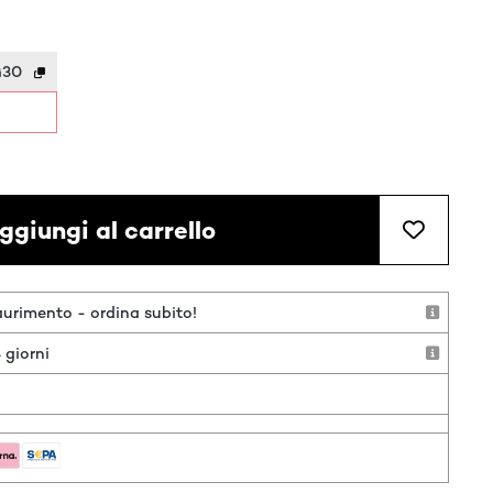
G30
ggiungi al carrello
aurimento - ordina subito!
 giorni
o