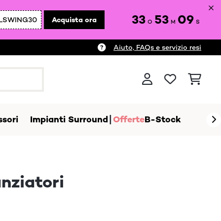
33
53
08
LSWING30
Acquista ora
O
M
S
Aiuto, FAQs e servizio resi
sori
Impianti Surround
Offerte
B-Stock
nziatori