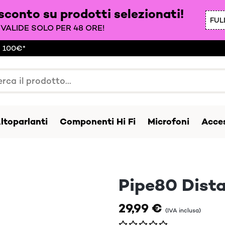
 sconto su prodotti selezionati!
FUL
VALIDE SOLO PER 48 ORE!
a 100€*
ltoparlanti
Componenti Hi Fi
Microfoni
Acces
Pipe80 Dista
29,99 €
(IVA inclusa)