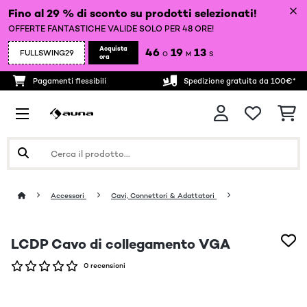
Fino al 29 % di sconto su prodotti selezionati!
OFFERTE FANTASTICHE VALIDE SOLO PER 48 ORE!
Acquista
46
19
12
FULLSWING29
O
M
S
ora
Pagamenti flessibili
Spedizione gratuita da 100€*
Accessori
Cavi, Connettori & Adattatori
LCDP Cavo di collegamento VGA
0 recensioni