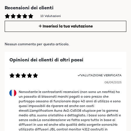
Recensioni dei clienti
13 Valutazioni
Inserisci la tua valutazione
Nessun commento per questo articolo.
Opinioni dei clienti di altri paesi
VALUTAZIONE VERIFICATA
08/09/2025
Nonostante le contrastanti recensioni (non sono un neofita) ho
un passato di blasonati marchi pagati a caro prezzo che
purtroppo cessano di funzionare dopo 40 anni di utilizzo e sono
quasi impossibili da riparare ed anche con costi
elevati.L'amplificatore Auna Av2-Cd508 stupisce per la gamma
medio alta, suono cristallino e dettagliato, i bassi sono definiti e
senza code.La considerazione va fatta sopra tutto in base ai
diffusori in uso ed anche alla qualità della sorgente sonora.Ho
utilizzato diffusori JBL control monitor 4312 costruiti in