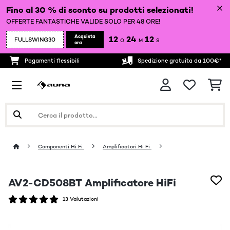
Fino al 30 % di sconto su prodotti selezionati!
OFFERTE FANTASTICHE VALIDE SOLO PER 48 ORE!
Acquista
12
24
10
FULLSWING30
O
M
S
ora
Pagamenti flessibili
Spedizione gratuita da 100€*
Componenti Hi Fi
Amplificatori Hi Fi
AV2-CD508BT Amplificatore HiFi
13 Valutazioni