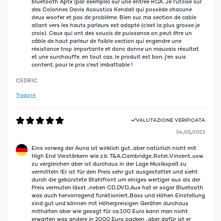
bluetooth Aptx (par exemple) sur une entrée RCA. Je l'utilise sur
des Colonnes Davis Acoustics Kendall qui possède chacune
deux woofer et pas de problème. Bien sur, ma section de cable
allant vers les hauts parleurs est adapté (c'est la plus grosse je
crois). Ceux qui ont des soucis de puissance on peut être un
câble de haut parleur de faible section qui engendre une
résistance trop importante et donc donne un mauvais résultat
et une surchauffe. en tout cas, le produit est bon, j'en suis
content, pour le prix c'est imbattable !
CEDRIC
Tradurre
VALUTAZIONE VERIFICATA
04/01/2023
Eins vorweg der Auna ist wirklich gut...aber natürlich nicht mit
High End Verstärkern wie z.b. T&A..Cambridge..Rotel..Vincent..usw.
zu vergleichen aber ist durchaus in der Lage Musikspaß zu
vermitteln !Er ist für den Preis sehr gut ausgestattet und sieht
durch die gebürstete Stahlfront um einiges wertiger aus als der
Preis vermuten lässt ..neben CD..DVD..Aux hat er sogar Bluetooth
was auch hervorragend funktioniert..Bass und Höhen Einstellung
sind gut und können mit Höherpreisigen Geräten durchaus
mithalten aber wie gesagt für ca.100 Euro kann man nicht
erwarten was andere in 2000 Euro packen ..aber dafür ist er