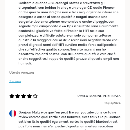
California quando JBL eranegli States e brevettava gli
altoparlanti con bobina in alloy e un player CD audio Pioneer
anche questo anni '80 (che non è tra i migliori)Facile intuire che
collegato a casse di bassa qualità e magari anche a una
sorgente tipo smartphone, economico o anche di peggio, con
segnale mp3 campionato a 64 Bps il risultato sarà sicuramente
scadente.Il giudizio va fatto all'impianto HiFi nella sua
completezza, è difficile valutare un solo componente.Forse
questo è la maggiore causa delle recensioni negativeCredo che i
prezzi di grossi nomi dell'HiFi puntino molto forse sull'ipocrisia,
che sull'effettiva qualità sonora.Non cito marchi, ma ho
ascoltato impianti costosi con deludente qualità, è vero che è
anche soggettivo.Il rapporto qualità prezzo di questo ampli non
ha rivali.
Utente Amazon
Tradurre
VALUTAZIONE VERIFICATA
20/11/2024
Bonjour, Malgré ce que l'on peut lire sur youtube dans certaine
review comme quoi l'article est mauvais, c'est faux ! La puissance
est bien là, la qualité également, certes la qualité bluetooth est
pas folle mais rien n'empèche d'ajouter un meilleur récepteur