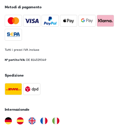
segunda vida a los altavoces con este amplificador. La ventaja es
que ahora puedo reproducir desde mas medios, como son por
Metodi di pagamento
ejemplo música en MP3 y el audio del DVD.El poder ajustar el sonido
(los graves, bajos y el balance) ayuda a poder precisar con el sonido
optimo en cada lugar para tener una acústica optima. El domingo lo
probé en una fiesta que realcé, y fue un éxito gracias a la potencia
ya que era una cochera grande.Un montaje muy sencillo que no tiene
ningúna complicación. Trae un práctico mando a distancia (y las
pilas están incluidas).El cuerpo es de aluminio y con acabado mate
(me gusta porque no quedan las huellas marcadas).Ya estoy
contenta con la compra ya que me hace rejuvenecer el equipo de
Tutti i prezzi IVA inclusa
música sin perder potencia ni estética.
N° partita IVA:
DE 814529349
Usuario/a de amazon
Tradurre
Spedizione
VALUTAZIONE VERIFICATA
18/04/2016
très désigne par sa faible épaisseur, puissance au rendez vous
avec réglage séparé des basses et des aigus, parfait en
Internazionale
bluetooth
Christophe
Tradurre