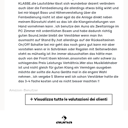
KLASSE..die Lautstärke lässt sich wunderbar dezent verändern
auch über die Fernbedienung die allerdings etwas billig wirkt und
bei mir klappt Bass und Höhenverstellung über die
Fernbedienung nicht ist aber egal da die Anlage direkt neben
meinem Bürostuhl steht so das ich die Klangeinstellungen von
Hand vornehmen kann , ich benutze den Auna als Zweitanlage im
PC Zimmer mit ordentlichen Boxen und habe dadurch richtig
guten Sound..leider bleibt der Verstärker wenn man ihn
ausmacht auf Stand By ,hat allerdings auf der Rückseiteeinen
On/Off Schalter bei mir geht das noch ganz gut kann mir aber
vorstellen wenn er in Schränken oder Regalen mit Seitenwänden
steht es mühselig ist ihn immer abzuschalten das hätte man
auch von der Front lösen können..ansonsten ein sehr schwer zu
schlagendes Preis Leistungs Verhältnis..Wer also Musikliebhaber
ist und nicht gleich für guten Klang ein Vermögen ausgeben
möchte der sollte die Auna Geräte mal in die engere Wahl
nehmen , ich vergebe 5 Sterne weil ich schon Verstärker hatte die
das 3-4 fache kosten und es nicht besser machten !!
Amazon-Benutzer
Visualizza tutte le valutazioni dei clienti
Tradurre
VALUTAZIONE VERIFICATA
23/08/2022