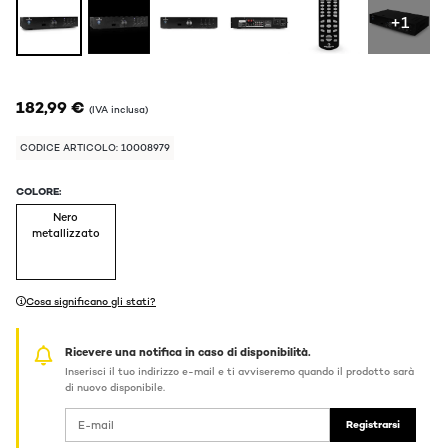
+1
182,99 €
(IVA inclusa)
CODICE ARTICOLO: 10008979
COLORE:
Nero
metallizzato
Cosa significano gli stati?
Ricevere una notifica in caso di disponibilità.
Inserisci il tuo indirizzo e-mail e ti avviseremo quando il prodotto sarà
di nuovo disponibile.
Registrarsi