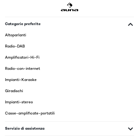
VALUTAZIONE VERIFICATA
28/06/2024
Hat gute Lautstärke die aber im Startmodus zu laut ist .Hat
einen recht guten DAB Empfang.
Categorie preferite
Amazon-Benutzer
Altoparlanti
Tradurre
Radio-DAB
Amplificatori-Hi-Fi
VALUTAZIONE VERIFICATA
27/09/2023
Radio-con-internet
Sound ist ok, solche Display's hab ich noch in meiner Bastellkiste
Impianti-Karaoke
, könnte man besser machen. Das schlimmste ist die Lautstärke
wenn man ihn einschaltet , kann nicht geändert werden. Für den
Preis aber ok.
Giradischi
Amazon-Benutzer
Impianti-stereo
Tradurre
Casse-amplificate-portatili
Servizio di assistenza