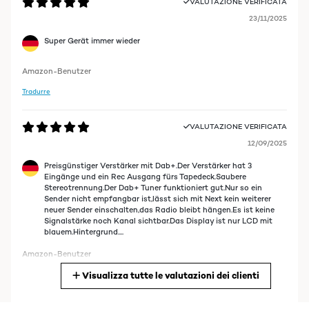
VALUTAZIONE VERIFICATA
23/11/2025
Super Gerät immer wieder
Amazon-Benutzer
Tradurre
VALUTAZIONE VERIFICATA
12/09/2025
Preisgünstiger Verstärker mit Dab+.Der Verstärker hat 3
Eingänge und ein Rec Ausgang fürs Tapedeck.Saubere
Stereotrennung.Der Dab+ Tuner funktioniert gut.Nur so ein
Sender nicht empfangbar ist,lässt sich mit Next kein weiterer
neuer Sender einschalten,das Radio bleibt hängen.Es ist keine
Signalstärke noch Kanal sichtbar.Das Display ist nur LCD mit
blauem.Hintergrund....
Amazon-Benutzer
Visualizza tutte le valutazioni dei clienti
Tradurre