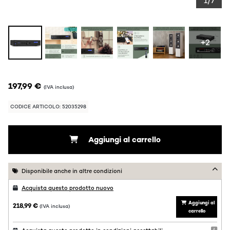
1/7
+2
197,99 €
(IVA inclusa)
CODICE ARTICOLO: 52035298
Aggiungi al carrello
Disponibile anche in altre condizioni
Acquista questo prodotto nuovo
Aggiungi al
218,99 €
(IVA inclusa)
carrello