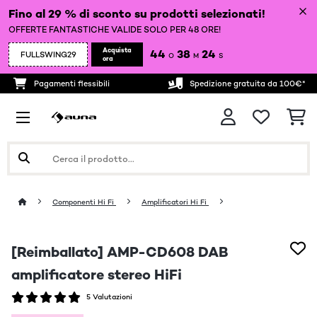
Fino al 29 % di sconto su prodotti selezionati!
OFFERTE FANTASTICHE VALIDE SOLO PER 48 ORE!
Acquista
44
38
22
FULLSWING29
O
M
S
ora
Pagamenti flessibili
Spedizione gratuita da 100€*
Componenti Hi Fi
Amplificatori Hi Fi
[Reimballato] AMP-CD608 DAB
amplificatore stereo HiFi
5 Valutazioni